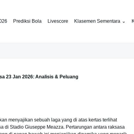
2026
Prediksi Bola
Livescore
Klasemen Sementara
K
isa 23 Jan 2026: Analisis & Peluang
n menyajikan sebuah laga yang di atas kertas terlihat
sa di Stadio Giuseppe Meazza. Pertarungan antara raksasa