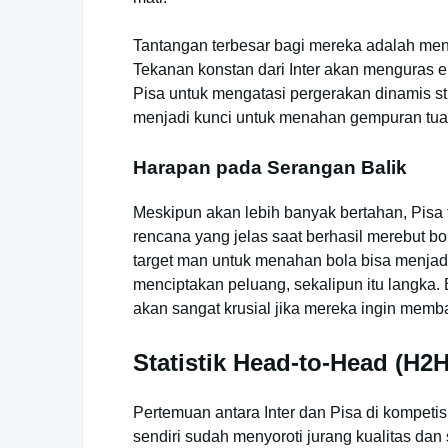
Tantangan terbesar bagi mereka adalah men
Tekanan konstan dari Inter akan menguras 
Pisa untuk mengatasi pergerakan dinamis stri
menjadi kunci untuk menahan gempuran tua
Harapan pada Serangan Balik
Meskipun akan lebih banyak bertahan, Pisa 
rencana yang jelas saat berhasil merebut 
target man untuk menahan bola bisa menjadi
menciptakan peluang, sekalipun itu langka.
akan sangat krusial jika mereka ingin mem
Statistik Head-to-Head (H2
Pertemuan antara Inter dan Pisa di kompetisi 
sendiri sudah menyoroti jurang kualitas dan