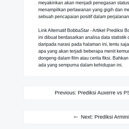
meyakinkan akan menjadi penegasan status 
menampilkan perlawanan yang gigih dan me
sebuah pencapaian positif dalam perjalanan 
Link Alternatif BobbaStar - Artikel Prediksi 
ini dibuat berdasarkan analisa data statist
daripada narasi pada halaman ini, tentu saj
apa yang akan terjadi beberapa menit kemu
dongeng dalam film atau cerita fiksi. Bahkan
ada yang sempurna dalam kehidupan ini.
Navigasi
Previous:
Prediksi Auxerre vs 
pos
Next:
Prediksi Armin