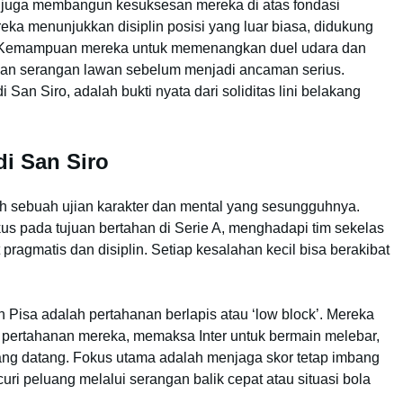
r juga membangun kesuksesan mereka di atas fondasi
eka menunjukkan disiplin posisi yang luar biasa, didukung
. Kemampuan mereka untuk memenangkan duel udara dan
an serangan lawan sebelum menjadi ancaman serius.
 San Siro, adalah bukti nyata dari soliditas lini belakang
di San Siro
ah sebuah ujian karakter dan mental yang sesungguhnya.
s pada tujuan bertahan di Serie A, menghadapi tim sekelas
ragmatis dan disiplin. Setiap kesalahan kecil bisa berakibat
h Pisa adalah pertahanan berlapis atau ‘low block’. Mereka
pertahanan mereka, memaksa Inter untuk bermain melebar,
ng datang. Fokus utama adalah menjaga skor tetap imbang
i peluang melalui serangan balik cepat atau situasi bola