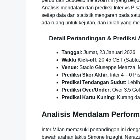
perburuan Scudetto melawan tim yang berju
Analisis mendalam dan prediksi Inter vs Pi
setiap data dan statistik mengarah pada sa
ada ruang untuk kejutan, dan inilah yang me
Detail Pertandingan & Prediksi 
Tanggal:
Jumat, 23 Januari 2026
Waktu Kick-off:
20:45 CET (Sabtu,
Venue:
Stadio Giuseppe Meazza, 
Prediksi Skor Akhir:
Inter 4 – 0 Pi
Prediksi Tendangan Sudut:
Lebih 
Prediksi Over/Under:
Over 3.5 Gol
Prediksi Kartu Kuning:
Kurang dar
Analisis Mendalam Performa
Inter Milan memasuki pertandingan ini denga
bawah arahan taktis Simone Inzaghi, Nerazzu