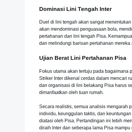
Dominasi Lini Tengah Inter
Duel di lini tengah akan sangat menentukan
akan mendominasi penguasaan bola, mendikte
pertahanan dan lini tengah Pisa. Kemampu
dan melindungi barisan pertahanan mereka a
Ujian Berat Lini Pertahanan Pisa
Fokus utama akan tertuju pada bagaimana pa
Striker Inter dikenal cerdas dalam mencari 
dan organisasi di lini belakang Pisa harus 
dimanfaatkan oleh tuan rumah.
Secara realistis, semua analisis mengarah 
individu, keunggulan taktis, dan keuntungan
diatasi oleh Pisa. Pertandingan ini lebih 
diraih Inter dan seberapa lama Pisa mamp