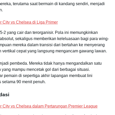
reka, terutama saat bermain di kandang sendiri, menjadi
n.
 City vs Chelsea di Liga Primer
-5-2 yang cair dan terorganisir. Pola ini memungkinkan
 absolut, sekaligus memberikan keleluasaan bagi para wing-
puan mereka dalam transisi dari bertahan ke menyerang
 vertikal cepat yang langsung mengancam gawang lawan.
enjadi pembeda. Mereka tidak hanya mengandalkan satu
n yang mampu mencetak gol dari berbagai situasi.
 pemain di sepertiga akhir lapangan membuat lini
s selama 90 menit penuh.
dasi
r City vs Chelsea dalam Pertarungan Premier League