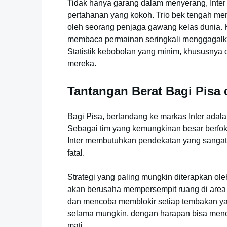
Tidak hanya garang dalam menyerang, Inte
pertahanan yang kokoh. Trio bek tengah mer
oleh seorang penjaga gawang kelas dunia
membaca permainan seringkali menggagalk
Statistik kebobolan yang minim, khususnya di
mereka.
Tantangan Berat Bagi Pisa 
Bagi Pisa, bertandang ke markas Inter adal
Sebagai tim yang kemungkinan besar berfoku
Inter membutuhkan pendekatan yang sangat p
fatal.
Strategi yang paling mungkin diterapkan ole
akan berusaha mempersempit ruang di area 
dan mencoba memblokir setiap tembakan ya
selama mungkin, dengan harapan bisa mencur
mati.