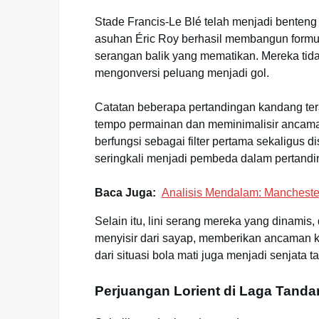
Stade Francis-Le Blé telah menjadi benteng 
asuhan Éric Roy berhasil membangun form
serangan balik yang mematikan. Mereka tidak
mengonversi peluang menjadi gol.
Catatan beberapa pertandingan kandang te
tempo permainan dan meminimalisir ancaman
berfungsi sebagai filter pertama sekaligus d
seringkali menjadi pembeda dalam pertandin
Baca Juga:
Analisis Mendalam: Mancheste
Selain itu, lini serang mereka yang dinami
menyisir dari sayap, memberikan ancaman
dari situasi bola mati juga menjadi senjata
Perjuangan Lorient di Laga Tand