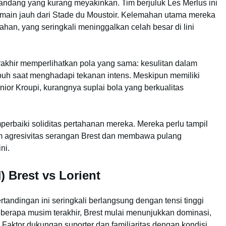
tandang yang kurang meyakinkan. Tim berjuluk Les Merlus ini
bermain jauh dari Stade du Moustoir. Kelemahan utama mereka
tahan, yang seringkali meninggalkan celah besar di lini
akhir memperlihatkan pola yang sama: kesulitan dalam
puh saat menghadapi tekanan intens. Meskipun memiliki
unior Kroupi, kurangnya suplai bola yang berkualitas
perbaiki soliditas pertahanan mereka. Mereka perlu tampil
am agresivitas serangan Brest dan membawa pulang
ni.
) Brest vs Lorient
rtandingan ini seringkali berlangsung dengan tensi tinggi
eberapa musim terakhir, Brest mulai menunjukkan dominasi,
 Faktor dukungan suporter dan familiaritas dengan kondisi