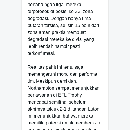
pertandingan liga, mereka
terperosok di posisi ke-23, zona
degradasi. Dengan hanya lima
putaran tersisa, selisih 15 poin dari
zona aman praktis membuat
degradasi mereka ke divisi yang
lebih rendah hampir pasti
terkonfirmasi.
Realitas pahit ini tentu saja
memengaruhi moral dan performa
tim. Meskipun demikian,
Northampton sempat menunjukkan
perlawanan di EFL Trophy,
mencapai semifinal sebelum
akhirnya takluk 2-1 di tangan Luton.
Ini menunjukkan bahwa mereka
memiliki potensi untuk memberikan
perlawanan, meskipun konsistensi