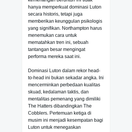
hanya memperkuat dominasi Luton
secara historis, tetapi juga
memberikan keunggulan psikologis
yang signifikan. Northampton harus
menemukan cara untuk
mematahkan tren ini, sebuah
tantangan besar mengingat
performa mereka saat ini.
Dominasi Luton dalam rekor head-
to-head ini bukan sekadar angka. Ini
mencerminkan perbedaan kualitas
skuad, kedalaman taktis, dan
mentalitas pemenang yang dimiliki
The Hatters dibandingkan The
Cobblers. Pertemuan ketiga di
musim ini menjadi kesempatan bagi
Luton untuk menegaskan