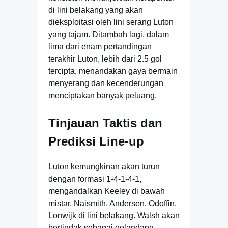
di lini belakang yang akan
dieksploitasi oleh lini serang Luton
yang tajam. Ditambah lagi, dalam
lima dari enam pertandingan
terakhir Luton, lebih dari 2.5 gol
tercipta, menandakan gaya bermain
menyerang dan kecenderungan
menciptakan banyak peluang.
Tinjauan Taktis dan
Prediksi Line-up
Luton kemungkinan akan turun
dengan formasi 1-4-1-4-1,
mengandalkan Keeley di bawah
mistar, Naismith, Andersen, Odoffin,
Lonwijk di lini belakang. Walsh akan
bertindak sebagai gelandang