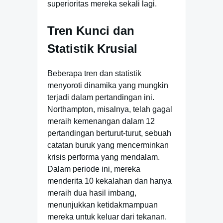
superioritas mereka sekali lagi.
Tren Kunci dan
Statistik Krusial
Beberapa tren dan statistik
menyoroti dinamika yang mungkin
terjadi dalam pertandingan ini.
Northampton, misalnya, telah gagal
meraih kemenangan dalam 12
pertandingan berturut-turut, sebuah
catatan buruk yang mencerminkan
krisis performa yang mendalam.
Dalam periode ini, mereka
menderita 10 kekalahan dan hanya
meraih dua hasil imbang,
menunjukkan ketidakmampuan
mereka untuk keluar dari tekanan.