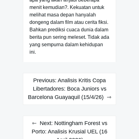
menit kemudian?. Kekuatan untuk
melihat masa depan hanyalah
dongeng dalam film atau cerita fiksi.
Bahkan prediksi cuaca dunia dalam
berita pun sering meleset. Tidak ada
yang sempurna dalam kehidupan
ini.
Navigasi
Previous:
Analisis Kritis Copa
pos
Libertadores: Boca Juniors vs
Barcelona Guayaquil (15/4/26)
Next:
Nottingham Forest vs
Porto: Analisis Krusial UEL (16