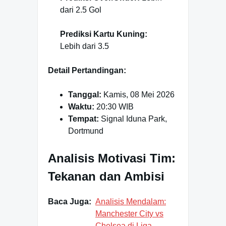
dari 2.5 Gol
Prediksi Kartu Kuning:
Lebih dari 3.5
Detail Pertandingan:
Tanggal:
Kamis, 08 Mei 2026
Waktu:
20:30 WIB
Tempat:
Signal Iduna Park,
Dortmund
Analisis Motivasi Tim:
Tekanan dan Ambisi
Baca Juga:
Analisis Mendalam:
Manchester City vs
Chelsea di Liga