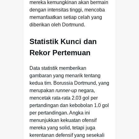
mereka kemungkinan akan bermain
dengan intensitas tinggi, mencoba
memanfaatkan setiap celah yang
diberikan oleh Dortmund.
Statistik Kunci dan
Rekor Pertemuan
Data statistik memberikan
gambaran yang menarik tentang
kedua tim. Borussia Dortmund, yang
merupakan
runner-up
negara,
mencetak rata-rata 2.03 gol per
pertandingan dan kebobolan 1.0 gol
per pertandingan. Angka ini
menunjukkan kekuatan ofensif
mereka yang solid, tetapi juga
kerentanan defensif yang sesekali