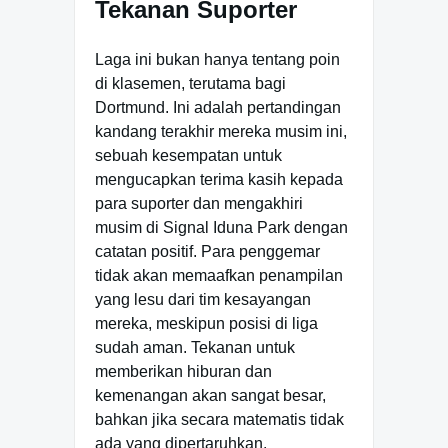
Tekanan Suporter
Laga ini bukan hanya tentang poin
di klasemen, terutama bagi
Dortmund. Ini adalah pertandingan
kandang terakhir mereka musim ini,
sebuah kesempatan untuk
mengucapkan terima kasih kepada
para suporter dan mengakhiri
musim di Signal Iduna Park dengan
catatan positif. Para penggemar
tidak akan memaafkan penampilan
yang lesu dari tim kesayangan
mereka, meskipun posisi di liga
sudah aman. Tekanan untuk
memberikan hiburan dan
kemenangan akan sangat besar,
bahkan jika secara matematis tidak
ada yang dipertaruhkan.