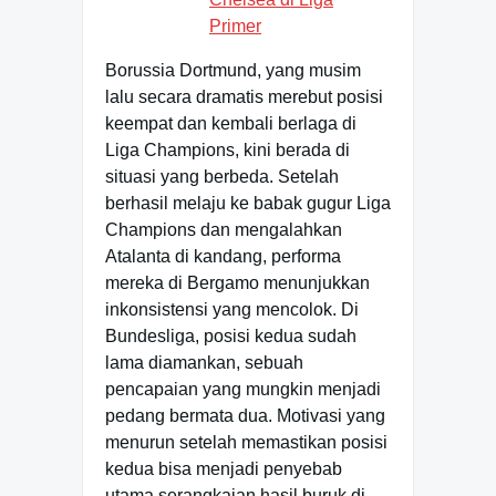
Primer
Borussia Dortmund, yang musim
lalu secara dramatis merebut posisi
keempat dan kembali berlaga di
Liga Champions, kini berada di
situasi yang berbeda. Setelah
berhasil melaju ke babak gugur Liga
Champions dan mengalahkan
Atalanta di kandang, performa
mereka di Bergamo menunjukkan
inkonsistensi yang mencolok. Di
Bundesliga, posisi kedua sudah
lama diamankan, sebuah
pencapaian yang mungkin menjadi
pedang bermata dua. Motivasi yang
menurun setelah memastikan posisi
kedua bisa menjadi penyebab
utama serangkaian hasil buruk di