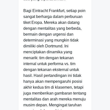
Bagi Eintracht Frankfurt, setiap poin
sangat berharga dalam perburuan
tiket Eropa. Mereka akan datang
dengan mentalitas yang berbeda,
bermain dengan urgensi dan
determinasi yang mungkin tidak
dimiliki oleh Dortmund. Ini
menciptakan dinamika yang
menarik: tim dengan tekanan
internal untuk performa vs. tim
dengan tekanan eksternal untuk
hasil. Hasil pertandingan ini tidak
hanya akan mempengaruhi posisi
akhir kedua tim di klasemen, tetapi
juga memberikan gambaran tentang
mentalitas dan arah mereka menuju
musim depan. Mengingat taruhan