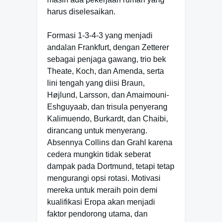
harus diselesaikan.
Formasi 1-3-4-3 yang menjadi
andalan Frankfurt, dengan Zetterer
sebagai penjaga gawang, trio bek
Theate, Koch, dan Amenda, serta
lini tengah yang diisi Braun,
Højlund, Larsson, dan Amaimouni-
Eshguyaab, dan trisula penyerang
Kalimuendo, Burkardt, dan Chaibi,
dirancang untuk menyerang.
Absennya Collins dan Grahl karena
cedera mungkin tidak seberat
dampak pada Dortmund, tetapi tetap
mengurangi opsi rotasi. Motivasi
mereka untuk meraih poin demi
kualifikasi Eropa akan menjadi
faktor pendorong utama, dan