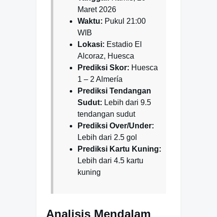
Maret 2026
Waktu:
Pukul 21:00
WIB
Lokasi:
Estadio El
Alcoraz, Huesca
Prediksi Skor:
Huesca
1 – 2 Almería
Prediksi Tendangan
Sudut:
Lebih dari 9.5
tendangan sudut
Prediksi Over/Under:
Lebih dari 2.5 gol
Prediksi Kartu Kuning:
Lebih dari 4.5 kartu
kuning
Analisis Mendalam