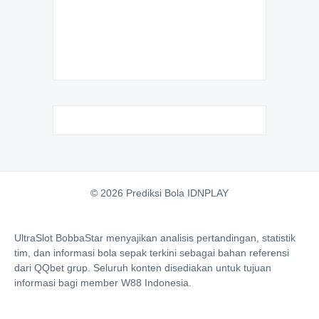
© 2026 Prediksi Bola IDNPLAY
UltraSlot BobbaStar menyajikan analisis pertandingan, statistik
tim, dan informasi bola sepak terkini sebagai bahan referensi
dari QQbet grup. Seluruh konten disediakan untuk tujuan
informasi bagi member W88 Indonesia.