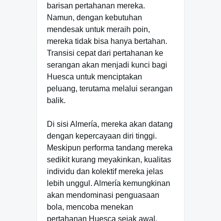
barisan pertahanan mereka.
Namun, dengan kebutuhan
mendesak untuk meraih poin,
mereka tidak bisa hanya bertahan.
Transisi cepat dari pertahanan ke
serangan akan menjadi kunci bagi
Huesca untuk menciptakan
peluang, terutama melalui serangan
balik.
Di sisi Almería, mereka akan datang
dengan kepercayaan diri tinggi.
Meskipun performa tandang mereka
sedikit kurang meyakinkan, kualitas
individu dan kolektif mereka jelas
lebih unggul. Almería kemungkinan
akan mendominasi penguasaan
bola, mencoba menekan
pertahanan Huesca sejak awal.