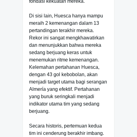
fondasi kekuatan mereka.
Di sisi lain, Huesca hanya mampu
meraih 2 kemenangan dalam 13
pertandingan terakhir mereka.
Rekor ini sangat mengkhawatirkan
dan menunjukkan bahwa mereka
sedang berjuang keras untuk
menemukan ritme kemenangan.
Kelemahan pertahanan Huesca,
dengan 43 gol kebobolan, akan
menjadi target utama bagi serangan
Almería yang efektif. Pertahanan
yang buruk seringkali menjadi
indikator utama tim yang sedang
berjuang.
Secara historis, pertemuan kedua
tim ini cenderung berakhir imbang.