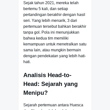
Sejak tahun 2021, mereka telah
bertemu 5 kali, dan setiap
pertandingan berakhir dengan hasil
seri. Yang lebih menarik, 3 dari
pertemuan tersebut bahkan berakhir
tanpa gol. Pola ini menunjukkan
bahwa kedua tim memiliki
kemampuan untuk menetralkan satu
sama lain, atau mungkin bermain
dengan pendekatan yang lebih hati-
hati.
Analisis Head-to-
Head: Sejarah yang
Menipu?
Sejarah pertemuan antara Huesca