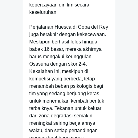
kepercayaan diri tim secara
keseluruhan.
Perjalanan Huesca di Copa del Rey
juga berakhir dengan kekecewaan.
Meskipun berhasil lolos hingga
babak 16 besar, mereka akhirnya
harus mengakui keunggulan
Osasuna dengan skor 2-4.
Kekalahan ini, meskipun di
kompetisi yang berbeda, tetap
menambah beban psikologis bagi
tim yang sedang berjuang keras
untuk menemukan kembali bentuk
terbaiknya. Tekanan untuk keluar
dari zona degradasi semakin
meningkat seiring berjalannya
waktu, dan setiap pertandingan
menjadi final bagi mereka.